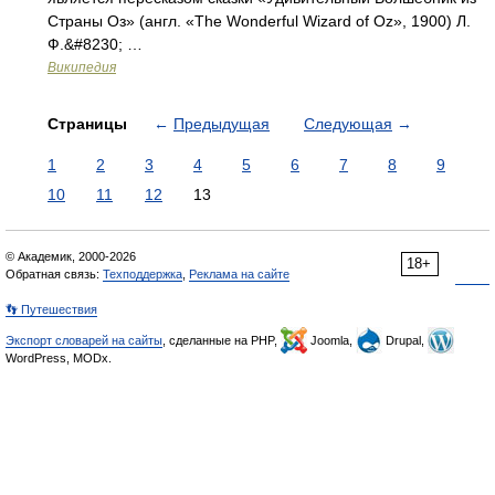
Страны Оз» (англ. «The Wonderful Wizard of Oz», 1900) Л.
Ф.&#8230; …
Википедия
Страницы
←
Предыдущая
Следующая
→
1
2
3
4
5
6
7
8
9
10
11
12
13
© Академик, 2000-2026
18+
Обратная связь:
Техподдержка
,
Реклама на сайте
👣 Путешествия
Экспорт словарей на сайты
, сделанные на PHP,
Joomla,
Drupal,
WordPress, MODx.